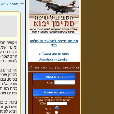
תאריך: 15/07/2016
תרומה נדיבה למחשב או טלפון
מקשה הספר
נייד
ימינה ושמא
תשובת בלע
טופס תרומה באנגלית
הרב שכך כ
Donation in English
לנטות - הק
בדולרים מוכר לצורך מס הכנסה בארה"ב
והדברים נו
להבין שהכל
חיפוש באתר
בכיסו, וגם
חפש
אוכל אל פי
כמה תפוחי 
רשימת תפוצה
שירים שמח
להצטרפות לרשימת התפוצה הכנס את
כתובת הדואר האלקטרוני שלך:
בינתיים בא
שלח
הארמון, וה
הוסף
ויביא לפני
הסר