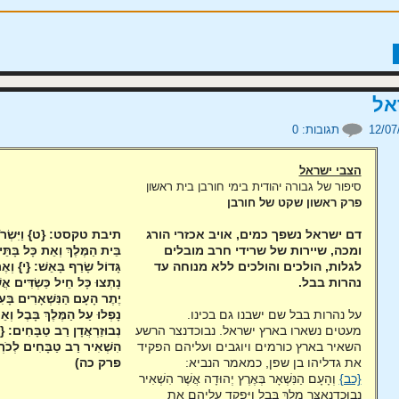
אל
תגובות:
0
הצבי ישראל
סיפור של גבורה יהודית בימי חורבן בית ראשון
פרק ראשון
שקט של חורבן
דם ישראל נשפך כמים, אויב אכזרי הורג
ומכה, שיירות של שרידי חרב מובלים
לגלות, הולכים והולכים ללא מנוחה עד
נהרות בבל.
על נהרות בבל שם ישבנו גם בכינו.
מעטים נשארו בארץ ישראל. נבוכדנצר הרשע
השאיר בארץ כורמים ויוגבים ועליהם הפקיד
את גדליהו בן שפן, כמאמר הנביא:
{כב}
וְהָעָם הַנִּשְׁאָר בְּאֶרֶץ יְהוּדָה אֲשֶׁר הִשְׁאִיר
נְבוּכַדְנֶאצַּר מֶלֶךְ בָּבֶל וַיַּפְקֵד עֲלֵיהֶם אֶת