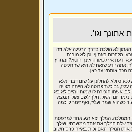
אתונך וגו'.
אתון לא הולכת בדרך הרגילה אלא זזה
עי מלהכות באתון? וכן לא מובנת
א ידעת אזי לכאורה אינך חוטא? ומתרץ
ה, אתה יודע שזאת לא היא שהחליטה
ה מכה אותה? עד כאן.
לכעוס ולא להתלונן על שום דבר, אלא
עליז, גם כשהפרוטה לא הייתה מצויה
לב. אשתו הזכירה לו שמזה יומיים לא בא
 נגמר יום השוק. תלך לשם ואולי תמצא
ר כשהוא שמח ועליז, ואף זימר לו כמה
ייני הממלכה. המלך יצא רגע אחד למרפסת
. מיד שלח המלך את אחד ממשרתיו שילך
ל אותו המלך 'האם זכית באיזה פרס חשוב