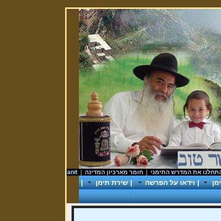
 את המדרש התימני
|
חומר מארכיון המדינה
|
donationforyemanit
|
ראש השנה ו
מן
|
וידאו על הפרשה
|
שירת תימן
|