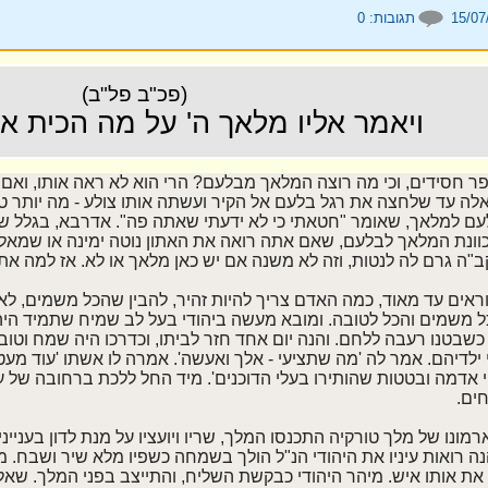
תגובות:
0
(פכ"ב פל"ב)
ויאמר אליו מלאך ה' על מה הכית את 
 חסידים, וכי מה רוצה המלאך מבלעם? הרי הוא לא ראה אותו, ואם ה
לה עד שלחצה את רגל בלעם אל הקיר ועשתה אותו צולע - מה יותר טב
ם למלאך, שאומר "חטאתי כי לא ידעתי שאתה פה". אדרבא, בגלל של
וונת המלאך לבלעם, שאם אתה רואה את האתון נוטה ימינה או שמאל
ב"ה גרם לה לנטות, וזה לא משנה אם יש כאן מלאך או לא. אז למה את
ראים עד מאוד, כמה האדם צריך להיות זהיר, להבין שהכל משמים, לא 
 משמים והכל לטובה. ומובא מעשה ביהודי בעל לב שמיח שתמיד היה 
 כשבטנו רעבה ללחם. והנה יום אחד חזר לביתו, וכדרכו היה שמח וטוב 
 ילדיהם. אמר לה 'מה שתציעי - אלך ואעשה'. אמרה לו אשתו 'עוד מעט
אדמה ובטטות שהותירו בעלי הדוכנים'. מיד החל ללכת ברחובה של עי
ים.
רמונו של מלך טורקיה התכנסו המלך, שריו ויועציו על מנת לדון בענ
נה רואות עיניו את היהודי הנ"ל הולך בשמחה כשפיו מלא שיר ושבח
ו את אותו איש. מיהר היהודי כבקשת השליח, והתייצב בפני המלך. שא