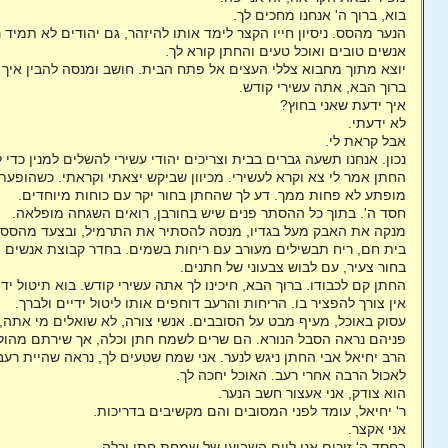
בוא, ברוך ה' אנחנו מחכים לך.
הנער מהסס. ניסיון חייו הקצר לימד אותו להיזהר, גם יהודים לא תמיד
אנשים טובים ואוכל טעים והחתן קורא לך.
יוצא מתוך מחבוא צללי העצים אל פתח הבית. חושב ומנסה להבין איך גי
ברוך הבא, אתה עשירי קודש.
איך ידעת שאני בחוץ?
לא ידעתי.
אבל קראת לי.
נכון. אנחנו תשעה גברים בבית וצריכים יהודי עשירי להשלים למנין כדי
החתן אמר לי צא וקרא לעשירי. מכיוון שביקש יצאתי וקראתי. כשהופעת
מופתע לא פחות ממך. דע לך שהחתן בחור יקר עם כוחות מיוחדים.
חסד ה'. בתוך כל ההסתר פנים שיש בחורבן, רואים השגחה מופלאה.
מנקה את האבק מעל בגדיו, מנסה להסתיר את התרמיל, ובצעד מהסס נ
בית חם, ריח תבשילים מעורב עם ריחות בשמים. בחדר קבוצת אנשים מ
בחור צעיר, עם לבוש צבעוני של חתנים.
החתן קם לכבודו. ברוך הבא, חיכינו לך אתה עשירי קודש. בוא תיטול יד
אין צורך להפציר בו. הריחות והרעב דוחפים אותו ליטול ידיים ולברך.
עסוק באוכל, מעיף מבט על הסובבים. אנשי צורה, לא שואלים מי אתה, 
פניהם נראה הסבל הנורא. הם שרים לשמח חתן וכלה, אך שירתם מהולה
הרב יחיאל אבי החתן ניגש לנער. אני שמח שטעים לך, נראה שהיית רעב
לאכול הרבה אחרי רעב. האוכל יחכה לך.
הוא צודק, אני אעצור חשב הנער.
ר' יחיאל, עומד לפני המסובים והם מקשיבים בדריכות.
אני אקצר.
בחסד ה' זוכים אנו ליום השביעי של שמחת חתן וכלה.