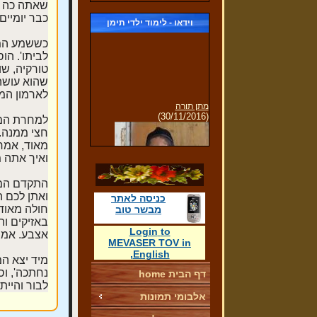
שאתה כה על
כבר יומיים
וידאו - לימוד ילדי תימן
כששמע המלך
לביתו'. הו
טורקיה, שו
שהוא עושה 
לארמון המל
מתן תורה
(30/11/2016)
למחרת המל
חצי ממנה. 
מאוד, אמר 
ואיך אתה מ
התקדם המלך
ואתן לכם ה
לימוד קריאת מגילת רות
כניסה לאתר
חולה מאוד,
מבשר טוב
באזיקים וה
Login
to
אצבע. אמר
MEVASER TOV
in
,
English
מיד יצא המ
נחתכה', וס
דף הבית home
לבור והיית
תפילת שחרית של ילדי הגן
(30/11/2016)
אלבומי תמונות