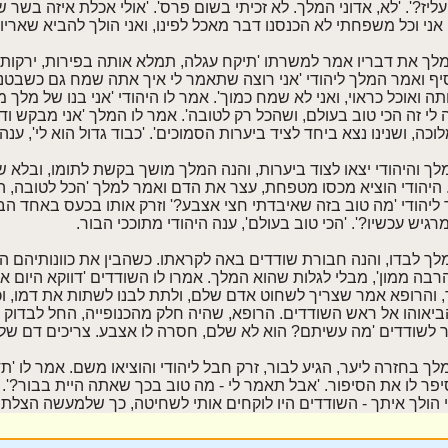
יז?'. 'לא, אדוני המלך. לא זכיתי בשום פרס'. 'אולי אכלת איזה בשר שמ
 אני וכל משפחתי לא הכנסנו דבר מאכל לפינו, ואני הולך להביא שאריו
 את דבריו אמר למשרתו 'תיקח עגלה, תמלא אותה בפירות, ירקות, ל
סיף ואמר המלך ליהודי 'אני רוצה שתאמר לי איך אתה שמח גם כשבטנ
תה ואוכל כראוי, ואני לא שמח כמוך'. אמר לו היהודי 'אני בנו של מלך 
לי זה הכי טוב בעולם, ושהכל רק לטובה'. אמר לו המלך 'אני מבקש
וכה, ושנינו נצא ביחד לציד ביערות הסמוכים'. 'כבוד גדול הוא לי', ענה
ך והיהודי יצאו לצוד ביערות, והנה המלך מושך בקשת לתומו, ובלא
היהודי הוציא מכסו מטפחת, עצר את הדם ואמר למלך 'הכל לטובה, ה
ליהודי 'מה טוב בזה שאיבדתי חצי אצבע?' וזרק אותו בכעס באחד הב
רגיש עכשיו?'. 'הכי טוב בעולם', ענה היהודי מתוככי הבור.
 לבדו, והנה חבורת שודדים באה לקראתו. כשהבין את כוונותיהם החל
רבה ממון', מבלי לגלות שהוא המלך. אמרו לו השודדים 'דווקא היום א
 והרופא אמר שצריך לשחוט אדם שלם, ולתת לבנו לשתות את דמו, וכ
ביאוהו אל ראש השודדים. הרופא, שהיה חלק מהכנופייה, החל לבדוק או
 לשודדים 'מה עשיתם? הוא לא שלם, חסרה לו אצבע. צריכים דם של 
לך בחזרה ליער, הגיע לבור, זרק חבל ליהודי והוציאו משם. אמר לו
יפר לו את הסיפור. 'אבל תאמר לי - מה טוב בכך שאתה היית בבור?'. ענ
י הולך איתך - השודדים היו לוקחים אותי לשחיטה, כך שלמעשה הצלת א