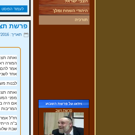
הצבי ישראל
לעמוד הפוסט
היהודי השמח ומלך
תורכיה
פרשת תצו
ביקור הילדים אצל הגברת צוברי
(30/11/2016)
תאריך: 21/02/2016
ואתה תצוו
המורה ראה
אמר להם י
אחד לשני
לבנות משכ
ואתה תצוו
מפני המשי
אם היה בא
וידאו על פרשת השבוע
המריבות ב
פרשת וישב
חז"ל אמרו
ב"ה הייתי
שבת שלום