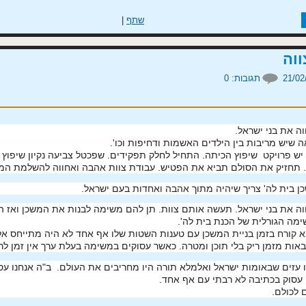
שתף
|
וה
תגובות:
0
ה את בני ישראל.
 שיש מריבות בין הילדים האשמות ודחיפות וכו'.
ש פרויקט שיפוץ הכיתה. התחיל לחלק תפקידים. שפכטל צביעה נקיון שיפוץ השו
. תחזיק את הסולם תביא את הפטיש. עבודת צוות אהבה ואחווה להשלמת המ
ן בית לה' צריך שיהיה מתוך אהבה ואחדות בעם ישראל.
ה את בני ישראל. תעשה אותם צוות. תן להם משימה לבנות את המשכן ואז ה
מה הגורלית של הכנת בית לה'.
 קורח בזמן בניית המשכן עם טענות השטות שלו אף אחד לא היה מתייחס אל
אות מזמן ריק בלי תוכן ומטרה. כאשר עסוקים במשימה בעלת ערך אין זמן לרי
 עזים שבאומות ישראל ואלמלא תורה היו מחריבים את העולם. ב"ה אנחנו עסו
 עסוק בכתיבה לא רבתי עם אף אחד.
 לכולם.