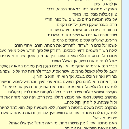
גְּדַלְיָהוּ בֶּן שָׁפָן:
הארץ שוממה ובוכיה, כמאמר הנביא, דרכי
ציון אבלות מבלי באי מועד.
על צלע הגבעה בתים נטושים של כפר יהודי
חרב. בעבר שוקק חיים, ילדים וזקנים
ברחובות, כיום הרוס ושומם. צבא כשדים
שדד והרס ואחריו באו שאר הגויים השכנים
הרעים, שועלים קטנים מחבלים כרמים,
פשטו על כרם ה' לשדוד ולהחריב את הנותר. חורבן אחרי חורבן.
לילה חשוך השמים זרועי כוכבים, ירח דק של סוף חודש אלול מאיר מע
צנום הולך בחסות צללי העצים ועובר בין הבתים, אוסף פירות מהעצי
אוכל להחיות את נפשו, אך השלל מועט.
דברי הנביא ירמיהו התקיימו: אֵין עֲנָבִים בַּגֶּפֶן וְאֵין תְּאֵנִים בַּתְּאֵנָה וְהֶעָלֶה 
יושב על סלע לאכול מהמעט אשר אסף, לברך ולהודות לה' על כי שפר גור
מהוריו ואחיו הובלו בשבי, אך הוא חי והוא בן חורין.
ברוך אתה ה א-להינו מלך העולם בורא פרי העץ, ומתחיל לאכול חרישית
לפתע חדל מלאכול. הוא נעמד, כורה את אוזניו, זה דמיון או מציאות?
מקשיב ושומע קולות שירה בכפר. רגליו לוקחות אותו לכיוון הקולות.
מתקרב בשקט, רואה אור מנצנץ מחלון בית חרב. הנה כבר מזהה את השי
וקול שמחה, קול חתן וקול כלה...
מתקרב לבית בשקט בחסות החשכה, ללא השמעת קול. הוא למד להיות ר
לפתע, הדלת נפתחת. עוד הוא חושב איך לברוח, ודמות בפתח שואלת ב
יש פה מישהו?
האם מתכוון אליו? אין מישהו אחר. מי ראה אותו? איך גילו אותו?
מפיו יוצאת הקריאה, זה אני פה.