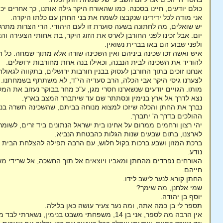
כולם יודעים, חיינו בסכנה. כמו שהאורח היקר גילה אותנו, כך אחרים יכו
אני מודה לכל ידידינו שנקבצו לשמח את בני החתן עם כלתו היקרה.
יש שואלים, מה לחתונה בשעה סוערת זו לעם היהודי. הרי הצרות מתרגש
יום. אבל זכינו לפני החורבן לארס את הזוג היקר, בת אחותי הצעירה וה
ולפני שבוע הם באו בברית נשואין.
איש ואשה זכו שכינה ביניהם ואין השכינה שורה אלא מתוך שמחה. כל 
להוריד את השכינה לבית הנבנה, וכאילו בנה אחת מחורבות ירושלים.
אנחנו זוכים בתוך החורבן לעסוק בבנין חורבות ירושלים, בתקווה לגאול
לצערנו גיסי היקר אבי הכלה, הרב סעדיה הי"ד, לא משתתף בשמחתנו. ה
מותו. הגויים יודעים שנשארנו חסרי מגן, ע"כ מחר בבוקר נעזוב את המק
נצא לדרך אל ארץ בנימין ונסתתר שם עד שיתברר המצב בארץ.
נברך את החתן והכלה שיזכו למצוא מנוחה בביתם, שהשכינה תשרה בניהם,
ההולכים בדרך ה' יתברך.
יהי רצון ורחמים ממרום על אחינו בית ישראל הנתונים ביד זרים, לשומ
לארצנו, בתום שבעים שנות הגלות כהבטחת הנביא.
ברכת המזון ושבע ברכות בקול חלוש, עם הרבה תפילה להצלחת הבית ה
נודע.
האורחים נפרדים מהחתן ומאביו ויוצאים אל תוך החשכה, אל שרידי 
חייהם.
החתן קורא לנער לישב לידו.
שמי אלחנן, מה שימך?
יוסף בן יהודה.
תספר לי בן כמה אתה, ומה נער צעיר עושה כאן בלילה.