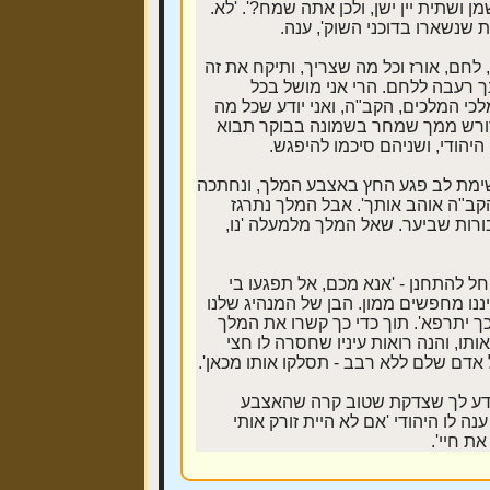
ן ושתית יין ישן, ולכן אתה שמח?'. 'לא.
ת שנשארו בדוכני השוק', ענה.
חם, אורז וכל מה שצריך, ותיקח את זה
ך רעבה ללחם. הרי אני מושל בכל
מלכי המלכים, הקב"ה, ואני יודע שכל מה
 ודורש ממך שמחר בשמונה בבוקר תבוא
 היהודי, ושניהם סיכמו להיפגש.
 שימת לב פגע החץ באצבע המלך, ונחתכה
קב"ה אוהב אותך'. אבל המלך נתרגז
ורות שביער. שאל המלך מלמעלה 'נו,
 להתחנן - 'אנא מכם, אל תפגעו בי
יננו מחפשים ממון. הבן של המנהיג שלנו
ך יתרפא'. תוך כדי כך קשרו את המלך
תו, והנה רואות עיניו שחסרה לו חצי
אדם שלם ללא רבב - תסלקו אותו מכאן'.
 'תדע לך שצדקת שטוב קרה שהאצבע
ה לו היהודי 'אם לא היית זורק אותי
ת חיי'.