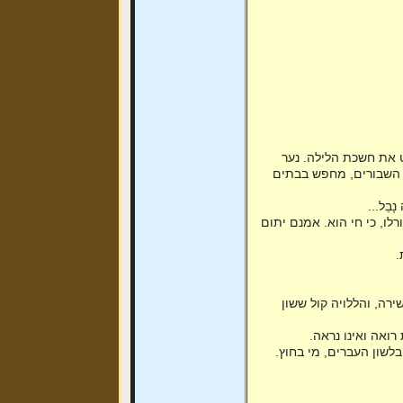
ט את חשכת הלילה. נער
ם השבורים, מחפש בבתים
נָבֵל...
לו, כי חי הוא. אמנם יתום
.
רה, והללויה קול ששון
ואה ואינו נראה.
לשון העברים, מי בחוץ.