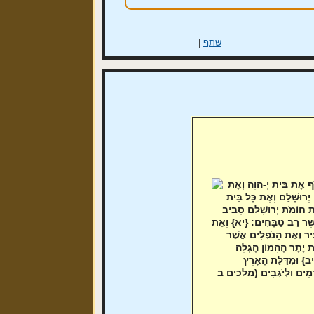
שתף
|