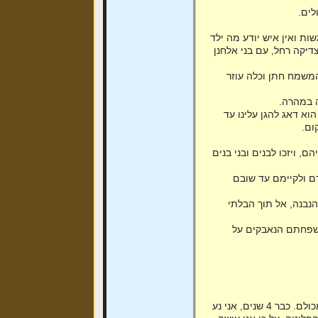
לים.
ות ואין איש יודע מה ילד
צדיקה רחל, עם בני אלחנן
המשמח חתן וכלה עוזר
ה במהרה.
וא דאג להגן עלינו עד
ום.
 ויזכו לבנים ובני בנים
רם ולקיימם עד שובם
נבנה, אל תוך הבלתי
משפחתם הנאבקים על
אין הרבה מה לספר, אני בן 14, משפחתי משבט בנימין, נשארתי לבד מכולם. כבר 4 שנים, אני נע