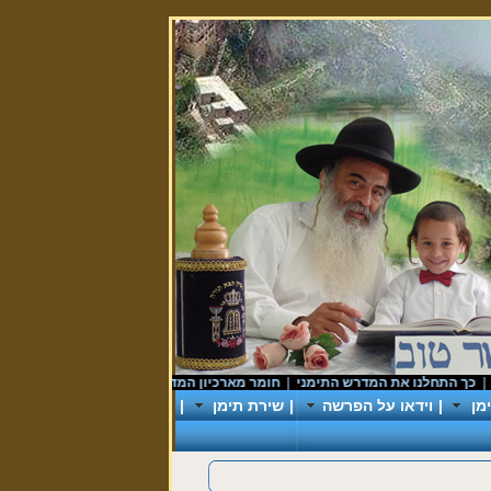
התחלנו את המדרש התימני
|
חומר מארכיון המדינה
|
donationforyemanit
|
ראש 
מן
|
וידאו על הפרשה
|
שירת תימן
|