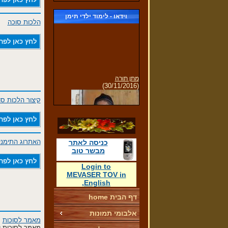
וידאו - לימוד ילדי תימן
הלכות סוכה
לחץ כאן לפר
מתן תורה
(30/11/2016)
קיצור הלכות סו
לחץ כאן לפר
האתרוג התימני
כניסה לאתר
לימוד קריאת מגילת רות
מבשר טוב
לחץ כאן לפר
Login
to
MEVASER TOV
in
,
English
דף הבית home
תפילת שחרית של ילדי הגן
אלבומי תמונות
(30/11/2016)
מאמר לסוכות
מאמר לסוכות יד