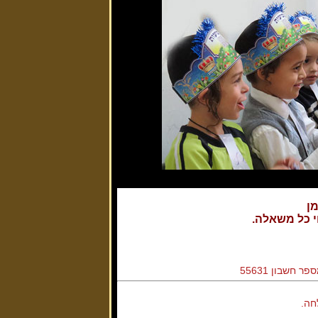
מן
י כל משאלה.
חה.