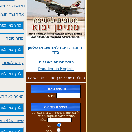
דף הבית
>>
חגים
אדיר ושדי הושע
לחץ כאן לפר
מדור סוכות
תרומה נדיבה למחשב או טלפון
לחץ כאן לפר
נייד
טופס תרומה באנגלית
קידוש לסוכות
Donation in English
לחץ כאן לפר
בדולרים מוכר לצורך מס הכנסה בארה"ב
חיפוש באתר
חפש
מאמר כאיל תער
רשימת תפוצה
לחץ כאן לפר
להצטרפות לרשימת התפוצה הכנס את
כתובת הדואר האלקטרוני שלך:
שלח
שיעור על 4 המינים
הוסף
הסר
לחץ כאן לפר