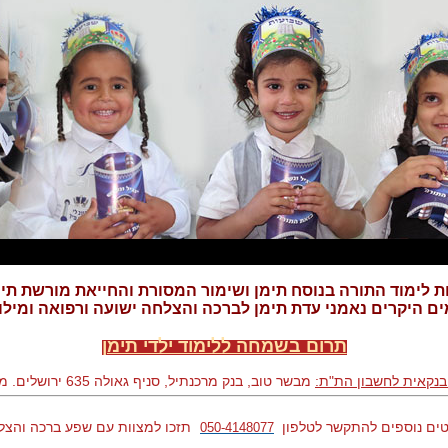
ת לימוד התורה בנוסח תימן ושימור המסורת והחייאת מורשת תי
ם היקרים נאמני עדת תימן לברכה והצלחה ישועה ורפואה ומילו
תרום בשמחה ללימוד ילדי תימן
בנקאית לחשבון הת"ת:
מבשר טוב, בנק מרכנתיל, סניף גאולה 635 ירושלים. מספר חשבון 55631
ים נוספים להתקשר לטלפון
תזכו למצוות עם שפע ברכה והצל
050-4148077