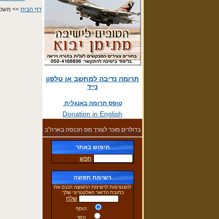
דף הבית
>> משכנ
תרומה נדיבה למחשב או טלפון
נייד
טופס תרומה באנגלית
Donation in English
בדולרים מוכר לצורך מס הכנסה בארה"ב
חיפוש באתר
חפש
רשימת תפוצה
להצטרפות לרשימת התפוצה הכנס את
כתובת הדואר האלקטרוני שלך:
שלח
הוסף
הסר