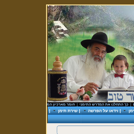
 התחלנו את המדרש התימני
|
חומר מארכיון המדינה
|
donationforyemanit
|
ראש
מן
|
וידאו על הפרשה
|
שירת תימן
|