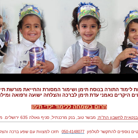
ת לימוד התורה בנוסח תימן ושימור המסורת והחייאת מורשת תי
ם היקרים נאמני עדת תימן לברכה והצלחה ישועה ורפואה ומילו
תרום בשמחה ללימוד ילדי תימן
בנקאית לחשבון הת"ת:
מבשר טוב, בנק מרכנתיל, סניף גאולה 635 ירושלים. מספר חשבון 55631
ים נוספים להתקשר לטלפון
תזכו למצוות עם שפע ברכה והצל
050-4148077