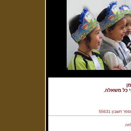
מן
י כל משאלה.
חה.