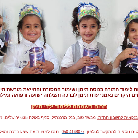
ת לימוד התורה בנוסח תימן ושימור המסורת והחייאת מורשת תי
ם היקרים נאמני עדת תימן לברכה והצלחה ישועה ורפואה ומילו
תרום בשמחה ללימוד ילדי תימן
בנקאית לחשבון הת"ת:
מבשר טוב, בנק מרכנתיל, סניף גאולה 635 ירושלים. מספר חשבון 55631
ים נוספים להתקשר לטלפון
תזכו למצוות עם שפע ברכה והצל
050-4148077