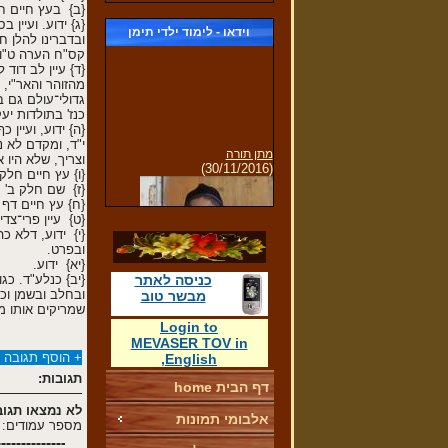
{ב} בעץ חיים ח
{ג} ידוע. ועיין
וידאו - לימוד ילדי תימן
ובדברינו להלן 
קס"ח הערה ט"ו 
{ד} עיין לב דוד
מהזוהר והאר"י, 
גדולי־עולם גם ב
כנז' בתולדות יע
{ה} ידוע, ועיי
י"ד, ומקדם לא 
מתן תורה
וצריך, שלא היו 
(30/11/2016)
{ו} עץ חיים חלק
{ז} שם חלק ב' ס
{ח} עץ חיים דף מ
{ט} עיין פרי־צד
{י} ידוע, דלא כ
ובפרט.
{יא} ידוע.
כניסה לאתר
{יב} כנלע"ד. כג
לימוד קריאת מגילת רות
ובחלב ובשמן וכ
מבשר טוב
שמריקים אותו מכ
Login
to
MEVASER TOV
in
+
הוסף תגובה 
,
English
תגובות:
דף הבית home
לא נמצאו תגוב
תפילת שחרית של ילדי הגן
אלבומי תמונות
(30/11/2016)
מספר עמודים: 0