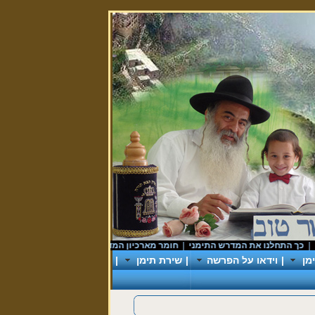
 התחלנו את המדרש התימני
|
חומר מארכיון המדינה
|
donationforyemanit
|
ראש 
מן
|
וידאו על הפרשה
|
שירת תימן
|