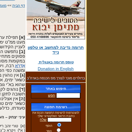
דף הבית
>>
מועד
[א]
תפילת ערבי
מעט ממ"ט ימי
לעניין הקידוש 
תרומה נדיבה למחשב או טלפון
[ב]
נתפשט המנה
נייד
פסוקים מתחילת
במקומות מסויי
טופס תרומה באנגלית
אִדְּרָא
רבה, ויש
Donation in English
ומשנה כפי הסד
[ג]
אין נוהגין
בדולרים מוכר לצורך מס הכנסה בארה"ב
כשאר ימים, אב
שהוא בא"י גומ
חיפוש באתר
[ד]
נוהגים לק
תשובה לתקן דר
חפש
[ה]
אין אצלינו
כשאר ימים טוב
רשימת תפוצה
סעודתו, כדלע
להצטרפות לרשימת התפוצה הכנס את
כתובת הדואר האלקטרוני שלך:
עיני יצחק – הע
שלח
{א} טורי זהב רי
הוסף
{ א*} ויקרא כ"ג,
הסר