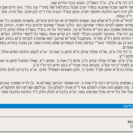
"ב דף מ"ג ע"ב. וכ"ד השל"ה, הובא בכף החיים שם.
 בסוף תיקוני שבת שהובא בסדר ערב שבת בתכלאל של מהר"י ונה כת"י, ועץ חיים שם דף
חלק יורה דעה הלכות תלמוד תורה סימן קס"ד הערה מ"ו ד"ה לנביאים. ועל הדרן עלך
ד"ה נוסח.
 להחיד"א פרק ל"א שלא טוב עושים הלומדים אז עניינים אחרים, ומשנים ממנהג כל ישר
מדוע ימאנו לקיים הסדר שתיקנו הם. הלכך אעפ"י שאינם יודעים ברזי תורה, החיוב מ
ארצות אשכנז כגון הגר"א והחת"ס וכו', והארכתי על זה בס"ד בשו"ת עולת יצחק ח"ב סימ
קב דף ש"ז. והעיקר למנהג הבלדי לומר רק קדיש אחד בסוף כל לימודי הלילה, כמ"ש ל
ן כף החיים סימן רל"ט סק"ח. והמקובל מהר"ש שרעבי הוא שהנהיג לקרות ק"ש ברגע ח
נהגו כן גם תלמידי האר"י כנראה מכל הספרים שלא הזכירו זאת. וכן מוכח בהדיא בפ
אומרים.
 ב' דף מ"ו ע"א, שו"ת עולת יצחק ח"א סימן ב' אות א'. וע"ע לקמן הלכות חודש אלול 
ימן ר"צ.
"ה ע"א, ושו"ת עולת יצחק ח"ב סימן כ"ו אות ג', וסימן ר"צ, ושולי המעיל סימן א' אות
יק למהר"ץ דף קס"ג, והביאו נכדו מהרי"ץ בעץ חיים דף מ"ז ע"ב.
הגהת הרמ"א סימן תצ"ד סעיף ג', ולכן השמיטוֹ השתילי זתים. וע"ע בדברינו להלן חל
ון שמצינו בדברים רבה פ"ז אות ג', זהו שאמר הכתוב (שה"ש א', ג') לריח שמניך טוב
ו', מה השמן הזה אורה לעולם אף ד"ת אורה לעולם וכו'. ובילקוט שה"ש רמז תתקפ"א
לי אל כלי וריחו נודף ומראהו נאה. וע"ע בדברינו להלן חלק יו"ד הלכות כתיבת ספר
חדשה
ות