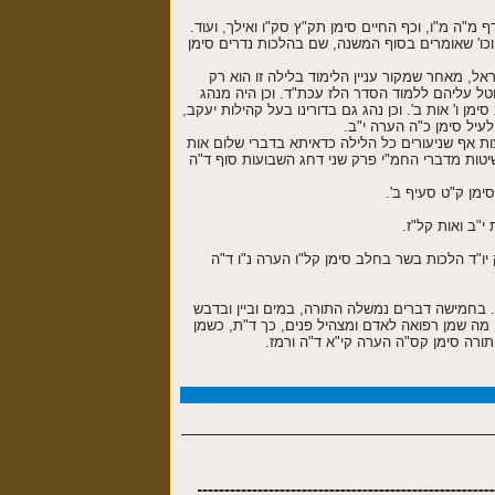
 מ"ה מ"ו, וכף החיים סימן תק"ץ סק"ו ואילך, ועוד.
 וכו' שאומרים בסוף המשנה, שם בהלכות נדרים סימן
אל, מאחר שמקור עניין הלימוד בלילה זו הוא רק
וטל עליהם ללמוד הסדר הלז עכת"ד. וכן היה מנהג
ן ו' אות ב'. וכן נהג גם בדורינו בעל קהילות יעקב,
עיל סימן כ"ה הערה י"ב.
צות אף שניעורים כל הלילה כדאיתא בדברי שלום אות
שיטות מדברי החמ"י פרק שני דחג השבועות סוף ד"ה
סימן ק"ט סעיף ב'.
 י"ב ואות קל"ז.
ק יו"ד הלכות בשר בחלב סימן קל"ו הערה נ"ו ד"ה
ים. בחמישה דברים נמשלה התורה, במים וביין ובדבש
, מה שמן רפואה לאדם ומצהיל פנים, כך ד"ת, כשמן
 תורה סימן קס"ה הערה קי"א ד"ה ורמז.