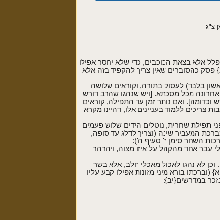
 צ"ג
תפלל אלא בצאת הכוכבים, כדי שלא יחסר אפילו
 פסק כהסוברים שאין צריך להקפיד בזה אלא
ראשון בלבד) לעסוק בתורה, וקוראים שלושה
ואחרונה מכל מסכתא. [ויש שנהגו שהרב דורש
 וכדומה]. ואם נותר זמן עד התפילה, קוראים
ות צריכים ללמוד בעניינים אלו, דהיינו מקרא
פני תפילת שחרית, נוטלים הידים שלוש פעמים
מברכת המעביר שינה (וצריך לדלג עד סופה,
רכות השחר סימן ז' סעיף ה'):
י עבר אחד מהקהל על איזו מצוה, ויהרהר
וכן לא נהגו לאכול מאכלי חלב, אלא בשר
(וברכתו בורא מיני מזונות אפילו קבע עליו
זכר במדרשים{יב}: