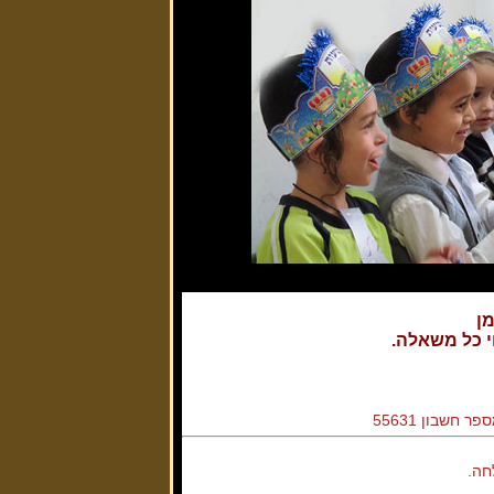
מן
י כל משאלה.
חה.