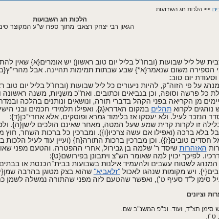
ים
>> הלכות חג השבועות
הלכות חג השבועות
הגאון רבי יצחק רצאבי מתוך ספרו ש"ע המקוצר סימן
ת של ליל שבועות (ובחו"ל בליל יום טוב ראשון) יש אומרים{א} שאין לה
 הספירה משום שנאמר{א*} שבע שבתות תמימות תהיינה. אבל מהרי"ץ{ב}
וסעודת יום טוב:
ג על פי הזוה"ק, להיות ניעורים כל ליל שבועות (ובחו"ל בליל יום טוב 
 כל פרשה וסופה, וכן בנביאים וכתובים. ואח"כ משנָיות, משנה ראשונה 
מים מן הקריאה בפני הקהל בדברי תורה, ונושאים ונותנים בהלכה ובמדרש
 נוהגים לקרוא
תהלים
במקום האִדרא{ג}. ואפילו תלמידי חכמים ובני הישיב
ר הנזכר לעיל. ולא יעסקו אז בלימוד גמרא ופוסקים, אלא אחרי־כן{ד}:
 בלילה זו לקרות קרית שמע שעל המטה, מאחר שאינם הולכים לישן{ה}. ול
ל בלא ברכה (ואפילו אם עשה צרכיו{ו}). ומברכין כל ברכות השחר, חוץ 
ל חסדים טובים{ז}). וכן מברכין ברכות התורה{ח} (ועיין עוד לעיל הלכות ב
רות
האזהרות
שיסד ר' שלמה בן גבירול, אחרי ההפטרה. והטעם מפני שאול
כיו. לפיכך יכוין למה שאומר הש"צ ויתבונן בפירושם{ט}:
 המנהג לשטוח עשבים ולהעמיד אילנות בשבועות בבית־הכנסת או בבתים. 
ים{י}. ויש מקומות שנהגו לאכול
"זלאביא"
שהוא בצק מטוגן בהרבה שמן{יא} 
יל סימן ל"ד סעיף ט'), ואפשר שהטעם לזה מפני שהתורה נמשלה לשמן כנ
רות וציונים
ש סימן תצ"ד, ועוד. וכ"פ המשנ"ב שם.
 ט"ו.