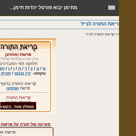
מתימן יבוא פורטל יהדות תימן...
ת התורה לנייד
> קריאת התורה לנייד
.
פרשת ואתחנן
הרב יהודה גמליאל שליט"א
חלוקה לפי המברכים
א
/
ב
/
ג
/
ד
/
ה
/
ו
/
ז
/
הפטרה
טקסט-
יכין ובועז
/
תורת אמת
קריאת התורה ברצף
פרשת
ואתחנן
קריאת התורה
מהאתר מורינט
מומלץ מ
אד.
הקש
>
מעיינה של תורה
על פרשת ואתחנן
פרשת ואתחנן