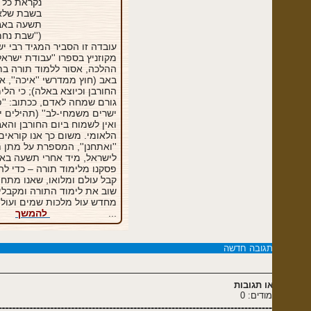
נקראת כל שנה
בשבת שלאחר
תשעה באב
(''שבת נחמו'').
עובדה זו הסביר המגיד רבי ישראל
מקוזניץ בספרו ''עבודת ישראל'': לפי
ההלכה, אסור ללמוד תורה בתשעה
באב (חוץ ממדרשי ''איכה'', אגדות
החורבן וכיוצא באלה); כי הלימוד
גורם שמחה לאדם, ככתוב: ''פקודי ה
ישרים משמחי-לב'' (תהילים י''ט, ט).
ואין לשמוח ביום החורבן והאבל
הלאומי. משום כך אנו קוראים פרשת
''ואתחנן'', המספרת על מתן תורה
לישראל, מיד אחרי תשעה באב – שבו
פסקנו מלימוד תורה – כדי להדגיש
קבל עולם ומלואו, שאנו מתחילים
שוב את לימוד התורה ומקבלים עלינו
מחדש עול מלכות שמים ועול מצוות.
...
להמשך
תגובה חדשה
ו תגובות
דים: 0