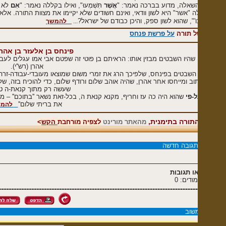
שאלה, מדוע בברכה נאמר: "
אֲשֶׁר
תִּשְׁמְעוּ", ואילו בקללה נאמר: "
אִם
לֹא תִשְׁמְעו
ה "אשר" היא לשון וודאי, ואינם חשודים שלא יקיימו את מצוות התורה. אלא דאם כן 
 וכו'", שהוא לשון ספק, והיכן כבודם של ישראל?
...
להמשך
ל תורה
על פרשת פנחס
פינחס בן אלעזר בן אהרן הכהן
שהיו השבטים מבזין אותו: הראיתם בן פוטי זה שפטם אבי אמו עגלים לעבודה-זרה וה
אהרן (רש''י).
השבטים בפינחס, שלפיכך הרג את זמרי משום שמוצאו מעובדי-עבודה-זרה ויש בו איפ
וב ומייחסו אחר אהרן, שהיה אוהב שלום ורודף שלום, כדי להוכיח בזה, שלאמיתו ש
שעשה רק מתוך קנאת-ה טהורה.
-פי
שהוא היה כה עז וחריף, מקנא קנאת ה, בכל-זאת נשאר ''בתוכם'' – מעורב עם כל
את בריתי שלום''
להמשך
תורה בתימנית,
מהאתר מורינט
לצפיה מורחבת
הקש
>
תגובה חדשה
ו תגובות
דים: 0
שוב