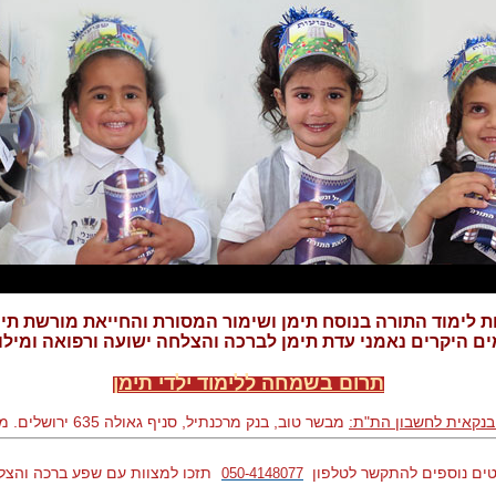
ת לימוד התורה בנוסח תימן ושימור המסורת והחייאת מורשת תי
ם היקרים נאמני עדת תימן לברכה והצלחה ישועה ורפואה ומילו
תרום בשמחה ללימוד ילדי תימן
בנקאית לחשבון הת"ת:
מבשר טוב, בנק מרכנתיל, סניף גאולה 635 ירושלים. מספר חשבון 55631
ים נוספים להתקשר לטלפון
תזכו למצוות עם שפע ברכה והצל
050-4148077