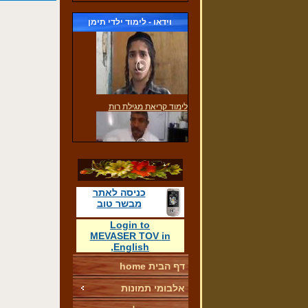
מתן תורה
(30/11/2016)
וידאו - לימוד ילדי תימן
לימוד קריאת מגילת רות
תפילת שחרית של ילדי הגן
כניסה לאתר
(30/11/2016)
מבשר טוב
Login
to
MEVASER TOV
in
,
English
דף הבית home
ביקור הילדים אצל הגברת צוברי
אלבומי תמונות
(30/11/2016)