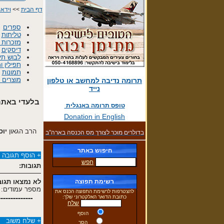
דף הבית
>>
וידאו
ספרים
טליתות
מזכרות 
דיסקים
לבוש תי
תפילין ומ
תמונות
מוצרים ש
תרומה נדיבה למחשב או טלפון
נייד
בלעדי באתר 
טופס תרומה באנגלית
Donation in English
הרב הגאון
יוס
בדולרים מוכר לצורך מס הכנסה בארה"ב
חיפוש באתר
+
הוסף תגובה 
חפש
תגובות:
רשימת תפוצה
לא נמצאו תגוב
מספר עמודים: 0
להצטרפות לרשימת התפוצה הכנס את
כתובת הדואר האלקטרוני שלך:
שלח
הוסף
+
שלח משוב
הסר