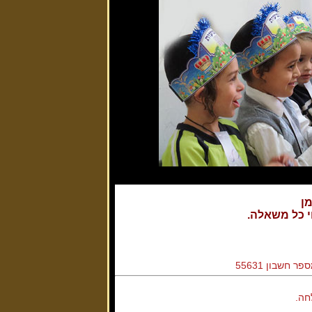
מן
י כל משאלה.
חה.