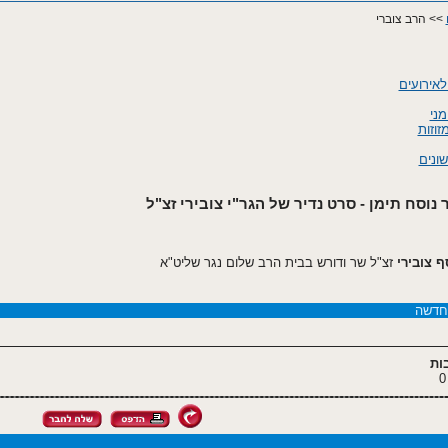
>> הרב צוברי
לאירועים
מני
זוזות
ונים
נוסח תימן - סרט נדיר של הגר"י צובירי זצ"ל
ף צובירי
זצ"ל שר ודורש בבית הרב שלום נגר שליט"א
חדשה
ות