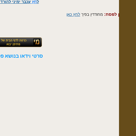
ל
חץ
עכבר ימיני להורדה
ן לפסח:
מחודדין בפיך
לחץ כאן
סרטי וידאו בנושא פסח