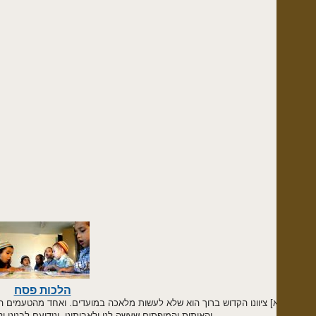
הלכות פסח
] ציוונו הקדוש ברוך הוא שלא לעשות מלאכה במועדים. ואחד מהטעמים הוא כדי שעל־י
והאותות והמופתים שעשה לנו ולאבותינו, ונודיעם לבנינו ולבני־בנינו