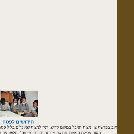
חידושים לפסח
וב בפרשת צו, מצות תאכל במקום קדוש. רמז למצות שאוכלים בליל פסח, שיהיה במ
מקום אכילת המצות. וזה גם מרומז בתיבת "פרעה", מלשון פה רע, והתיקון