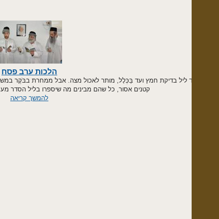
הלכות ערב פסח
 ליל בדיקת חמץ ועד בַּכְּלָל, מותר לאכול מצה. אבל ממחרת בבֹּקֶר במשך כל יום ער
קטנים אסור, כל שהם מבינים מה שיספרו בליל הסדר מעניין יציאת מ
להמשך קריאה