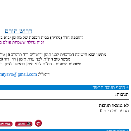
דרוש תורם
להוספת חדר (גלריה) בבית הכנסת של מתימן יבוא ב
זכות גדולה ששמחת עולם ב
מתימן יבוא
הישיבה המרכזית לבני תימן ירושלים רח' תרמ"ב 6 | טל': 02-5812531 | חשבון בנק הדאר: 4874867
מבשר טוב
הת"ת לבני עדת תימן | רח' דוד 28 | פקס: 02-5811026
משכנות הרועים
- הת"ת לבני תימן בראשון לציון. רח' נחמיה 111 
דוא”ל: email:
mtyavo@gmail.com
+
הוסף תגובה חדשה
תגובות:
לא נמצאו תגובות
מספר עמודים: 0