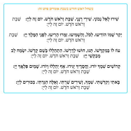
כשחל ראש חודש בשבת אומרים פיוט זה:
שִׁירוּ לָאֵל נְבוֹנָי. שִׁירֵי רְנָנָי. שַׁבָּת וְרֹאשׁ חֹדֶשׁ. יוֹם זֶה לַ
יְיָ
:
שַׁבָּת
וְרֹאשׁ חֹדֶשׁ. יוֹם זֶה לַייָ:
יְקַר שְׁמוֹ הוֹדִיעוּ. לַכֹּל, וְהַשְׁמִיעוּ. זַמְּרוּ הָרִיעוּ. לִפְנֵי הַמֶּלֶךְ
יְיָ
:
שַׁבָּת
וְרֹאשׁ חֹדֶשׁ. יוֹם זֶה לַייָ:
עוֹז לוֹ בְּמִקְדָּשׁוֹ. תְּנוּ, חוּשׁוּ לְדָרְשׁוֹ. הִתְהַלְלוּ בְּשֵׁם קָדְשׁוֹ. יִשְׂמַח לֵב
מְבַקְשֵׁי
יְיָ
:
שַׁבָּת וְרֹאשׁ חֹדֶשׁ. יוֹם זֶה לַייָ:
קְדוֹשִׁים שִׁמְךָ יוֹדוּ. וַחֲסָדֶיךָ יַגִּידוּ. אַף יְהַלְלוּ וְיוֹדוּ. שָׁמַיִם פִּלְאֲךָ
יְיָ
:
שַׁבָּת וְרֹאשׁ חֹדֶשׁ. יוֹם זֶה לַייָ:
בָּאתִי וְקִדַּשְׁתִּי. שִׁמְךָ, וְשִׁירִים שַׁרְתִּי. וְאֵלֶּה הִגַּדְתִּי. בִּכּוּרִים לַ
יְיָ
:
שַׁבָּת וְרֹאשׁ חֹדֶשׁ. יוֹם זֶה לַייָ: